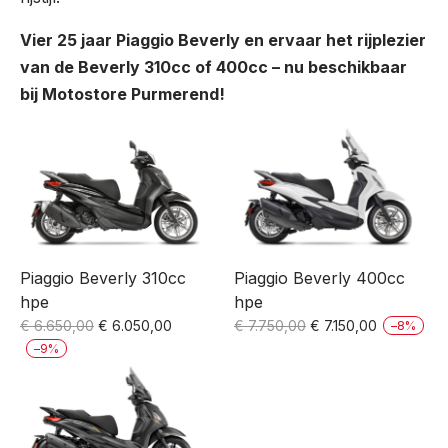
Vier 25 jaar Piaggio Beverly en ervaar het rijplezier
van de Beverly 310cc of 400cc – nu beschikbaar
bij Motostore Purmerend!
Piaggio Beverly 310cc
Piaggio Beverly 400cc
hpe
hpe
Oorspronkelijke
Huidige
Oorspronkelijke
Huidige
€
6.650,00
€
6.050,00
€
7.750,00
€
7.150,00
–
8
%
prijs
prijs
prijs
prijs
–
9
%
was:
is:
was:
is:
€ 6.650,00.
€ 6.050,00.
€ 7.750,00.
€ 7.150,00.