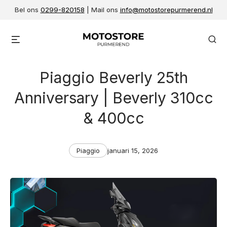
Skip
Bel ons
0299-820158
| Mail ons
info@motostorepurmerend.nl
to
content
Menu
Se
Piaggio Beverly 25th
Anniversary | Beverly 310cc
& 400cc
Categories
Post
Piaggio
januari 15, 2026
date