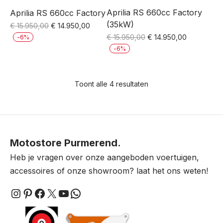
Aprilia RS 660cc Factory
Aprilia RS 660cc Factory
(35kW)
Oorspronkelijke
Huidige
€
15.950,00
€
14.950,00
prijs
prijs
Oorspronkelijke
Huidige
€
15.950,00
€
14.950,00
-
6
%
was:
is:
prijs
prijs
-
6
%
€ 15.950,00.
€ 14.950,00.
was:
is:
€ 15.950,00.
€ 14.950,0
Toont alle 4 resultaten
Motostore Purmerend.
Heb je vragen over onze aangeboden voertuigen,
accessoires of onze showroom? laat het ons weten!
Instagram
Pinterest
Facebook
X
YouTube
WhatsApp