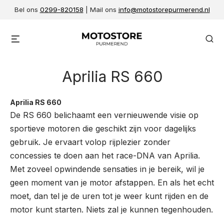
Skip
Bel ons
0299-820158
| Mail ons
info@motostorepurmerend.nl
to
content
Menu
Se
Aprilia RS 660
Aprilia RS 660
De RS 660 belichaamt een vernieuwende visie op
sportieve motoren die geschikt zijn voor dagelijks
gebruik. Je ervaart volop rijplezier zonder
concessies te doen aan het race-DNA van Aprilia.
Met zoveel opwindende sensaties in je bereik, wil je
geen moment van je motor afstappen. En als het echt
moet, dan tel je de uren tot je weer kunt rijden en de
motor kunt starten. Niets zal je kunnen tegenhouden.