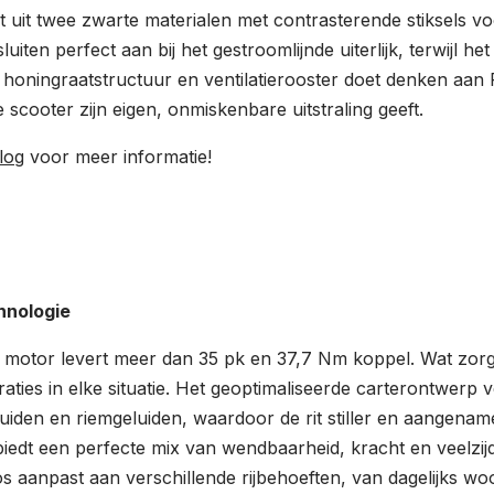
at uit twee zwarte materialen met contrasterende stiksels vo
luiten perfect aan bij het gestroomlijnde uiterlijk, terwijl he
oningraatstructuur en ventilatierooster doet denken aan P
e scooter zijn eigen, onmiskenbare uitstraling geeft.
log
voor meer informatie!
hnologie
motor levert meer dan 35 pk en 37,7 Nm koppel. Wat zorgt
raties in elke situatie. Het geoptimaliseerde carterontwerp 
iden en riemgeluiden, waardoor de rit stiller en aangenam
biedt een perfecte mix van wendbaarheid, kracht en veelzij
oos aanpast aan verschillende rijbehoeften, van dagelijks 