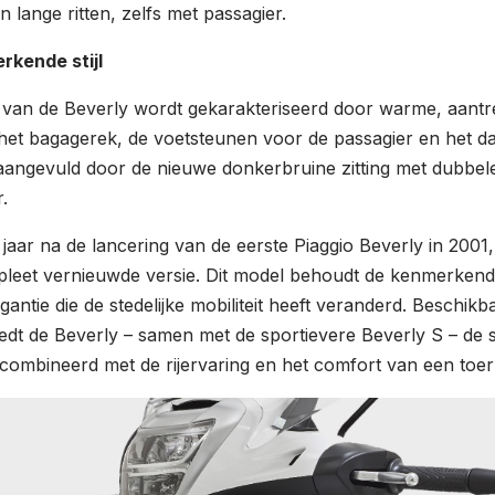
n lange ritten, zelfs met passagier.
rkende stijl
jl van de Beverly wordt gekarakteriseerd door warme, aantre
het bagagerek, de voetsteunen voor de passagier en het d
angevuld door de nieuwe donkerbruine zitting met dubbele 
.
 jaar na de lancering van de eerste Piaggio Beverly in 2001,
pleet vernieuwde versie. Dit model behoudt de kenmerkend
legantie die de stedelijke mobiliteit heeft veranderd. Beschik
edt de Beverly – samen met de sportievere Beverly S – de st
combineerd met de rijervaring en het comfort van een toe