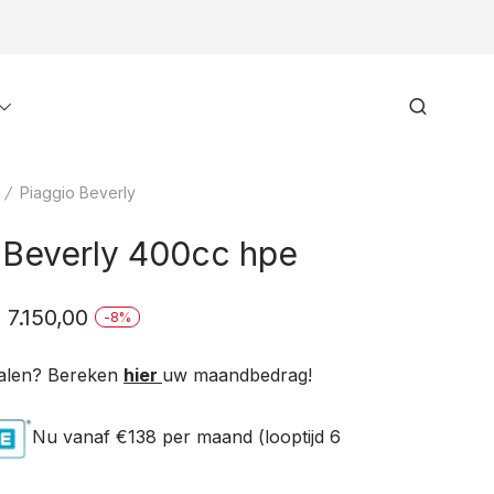
Toggle
Search
menu
/
Piaggio Beverly
 Beverly 400cc hpe
orspronkelijke
Huidige
€
7.150,00
-
8
%
rijs
prijs
alen? Bereken
hier
uw maandbedrag!
as:
is:
 7.750,00.
€ 7.150,00.
Nu vanaf €138
per maand (looptijd 6