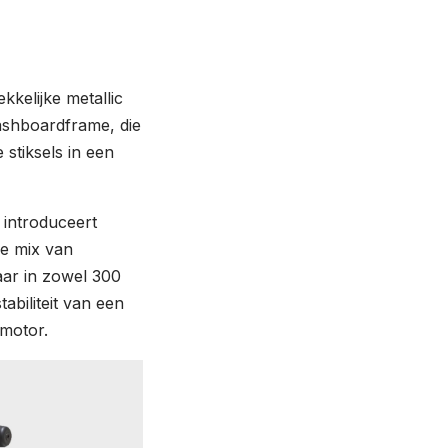
kkelijke metallic
ashboardframe, die
stiksels in een
 introduceert
e mix van
baar in zowel 300
abiliteit van een
rmotor.