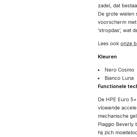
zadel, dat besta
De grote wielen s
voorscherm met h
‘stropdas’, wat d
Lees ook
onze b
Kleuren
Nero Cosmo
Bianco Luna
Functionele tec
De HPE Euro 5+ 
vloeiende accele
mechanische gelu
Piaggio Beverly 
hij zich moeitel