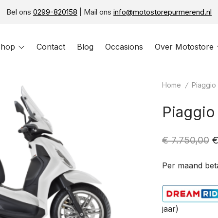
Bel ons
0299-820158
| Mail ons
info@motostorepurmerend.nl
hop
Toggle
Contact
Blog
Occasions
Over Motostore
menu
Home
/
Piaggio
Piaggio
O
€
7.750,00
p
Per maand bet
w
€
jaar)