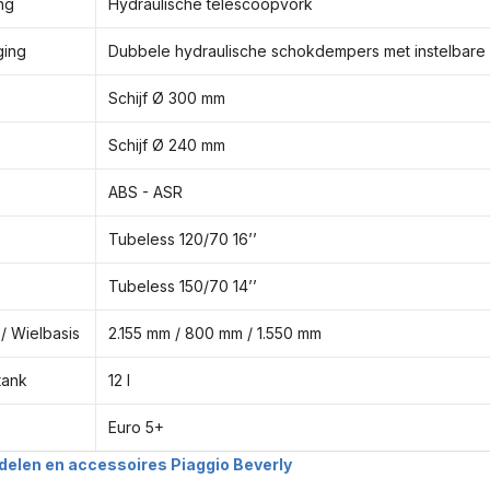
ng
Hydraulische telescoopvork
ging
Dubbele hydraulische schokdempers met instelbare
Schijf Ø 300 mm
Schijf Ø 240 mm
ABS - ASR
Tubeless 120/70 16’’
Tubeless 150/70 14’’
/ Wielbasis
2.155 mm / 800 mm / 1.550 mm
tank
12 l
Euro 5+
delen en accessoires Piaggio Beverly