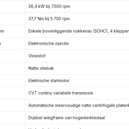
26,4 kW bij 7.500 rpm
37,7 Nm bij 5.700 rpm
em
Enkele bovenliggende nokkenas (SOHC), 4 kleppe
m
Elektronische injectie
Vloeistof
Natte oliebak
Elektrische startmotor
CVT continu variabele transmissie
Automatische meervoudige natte centrifugale plate
Dubbel wiegframe van hogesterktestaal