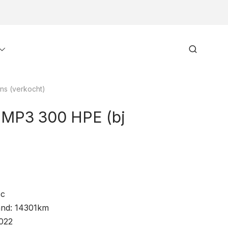
Toggle
Search
menu
ns (verkocht)
 MP3 300 HPE (bj
cc
and: 14301km
022