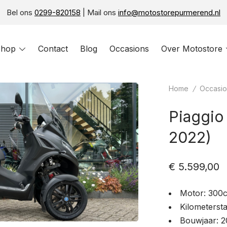
Bel ons
0299-820158
| Mail ons
info@motostorepurmerend.nl
hop
Toggle
Contact
Blog
Occasions
Over Motostore
menu
Home
/
Occasio
Piaggio
2022)
€
5.599,00
Motor: 300
Kilometerst
Bouwjaar: 2