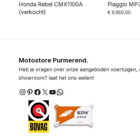
Honda Rebel CMX1100A
Piaggio MP3
(verkocht)
€
6.950,00
Motostore Purmerend.
Heb je vragen over onze aangeboden voertuigen, 
showroom? laat het ons weten!
Instagram
Pinterest
Facebook
X
YouTube
WhatsApp