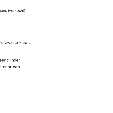
ions (verkocht)
lle zwarte kleur.
ééncilinder
jn naar een