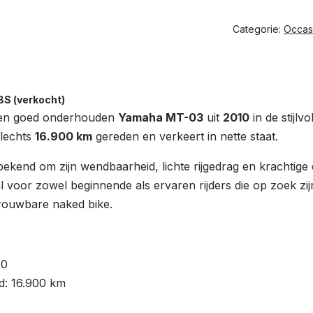
Categorie:
Occas
S (verkocht)
 en goed onderhouden
Yamaha MT-03
uit
2010
in de stijlvo
slechts
16.900 km
gereden en verkeert in nette staat.
ekend om zijn wendbaarheid, lichte rijgedrag en krachtige 
l voor zowel beginnende als ervaren rijders die op zoek zi
trouwbare naked bike.
10
d: 16.900 km