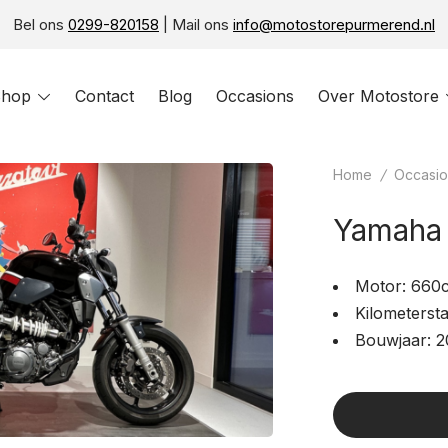
Bel ons
0299-820158
| Mail ons
info@motostorepurmerend.nl
hop
Toggle
Contact
Blog
Occasions
Over Motostore
menu
Home
/
Occasio
Yamaha 
Motor: 660
Kilometerst
Bouwjaar: 2