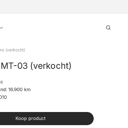
Toggle
Search
menu
ns (verkocht)
MT-03 (verkocht)
cc
and: 16.900 km
010
Koop product