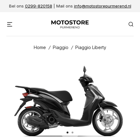
Skip
Bel ons
0299-820158
| Mail ons
info@motostorepurmerend.nl
to
content
Menu
Se
Home
/
Piaggio
/
Piaggio Liberty