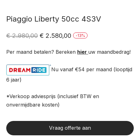
Piaggio Liberty 50cc 4S3V
Oorspronkelijke
Huidige
€
2.980,00
€
2.580,00
-
13
%
prijs
prijs
Per maand betalen? Bereken
hier
uw maandbedrag!
was:
is:
€ 2.980,00.
€ 2.580,00.
Nu vanaf €54
per maand (looptijd
6 jaar)
*Verkoop adviesprijs (inclusief BTW en
onvermijdbare kosten)
Vraag offerte aan