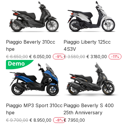
Piaggio Liberty 125cc
Piaggio Beverly 310cc
4S3V
hpe
Oorspronkelijke
Huidige
Oorspronkelijke
Huidige
€
3.580,00
€
3.180,00
€
6.650,00
€
6.050,00
-
11
%
-
9
%
prijs
prijs
prijs
prijs
was:
is:
was:
is:
€ 3.580,00.
€ 3.180,00.
€ 6.650,00.
€ 6.050,00.
Piaggio MP3 Sport 310cc
Piaggio Beverly S 400
hpe
25th Anniversary
Oorspronkelijke
Huidige
€
9.700,00
€
8.950,00
€
7.950,00
-
8
%
prijs
prijs