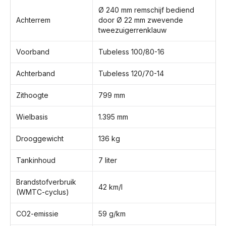
Ø 240 mm remschijf bediend
Achterrem
door Ø 22 mm zwevende
tweezuigerrenklauw
Voorband
Tubeless 100/80-16
Achterband
Tubeless 120/70-14
Zithoogte
799 mm
Wielbasis
1.395 mm
Drooggewicht
136 kg
Tankinhoud
7 liter
Brandstofverbruik
42 km/l
(WMTC-cyclus)
CO2-emissie
59 g/km