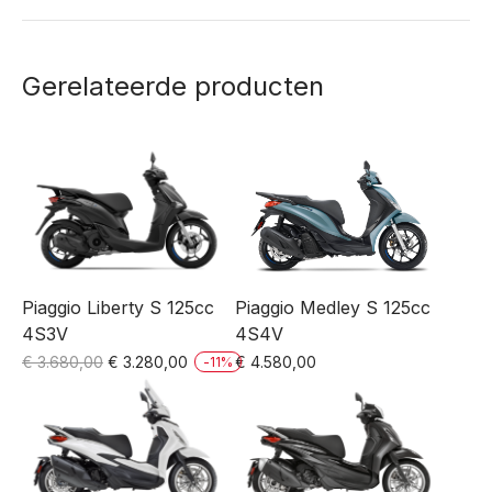
Gerelateerde producten
Piaggio Medley S 125cc
Piaggio Liberty S 125cc
4S4V
4S3V
Oorspronkelijke
Huidige
€
4.580,00
€
3.680,00
€
3.280,00
-
11
%
prijs
prijs
was:
is:
€ 3.680,00.
€ 3.280,00.