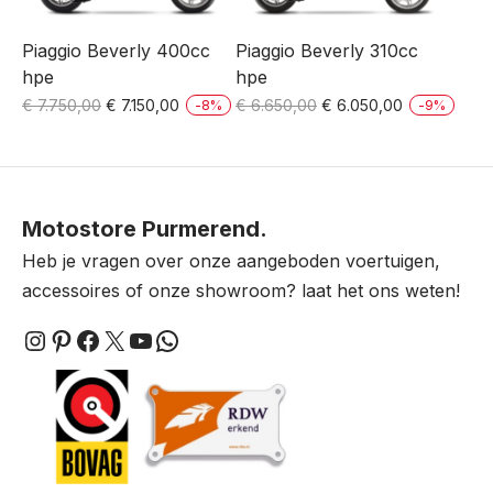
Piaggio Beverly 400cc
Piaggio Beverly 310cc
hpe
hpe
Oorspronkelijke
Huidige
Oorspronkelijke
Huidige
€
7.750,00
€
7.150,00
€
6.650,00
€
6.050,00
-
8
%
-
9
%
prijs
prijs
prijs
prijs
was:
is:
was:
is:
€ 7.750,00.
€ 7.150,00.
€ 6.650,00.
€ 6.050,00.
Motostore Purmerend.
Heb je vragen over onze aangeboden voertuigen,
accessoires of onze showroom? laat het ons weten!
Instagram
Pinterest
Facebook
X
YouTube
WhatsApp