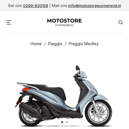
Skip
Bel ons
0299-820158
| Mail ons
info@motostorepurmerend.nl
to
content
Menu
Se
Home
/
Piaggio
/
Piaggio Medley