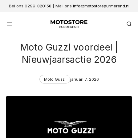
Skip
Bel ons
0299-820158
| Mail ons
info@motostorepurmerend.nl
to
content
Menu
Se
Moto Guzzi voordeel |
Nieuwjaarsactie 2026
Categories
Post
Moto Guzzi
januari 7, 2026
date