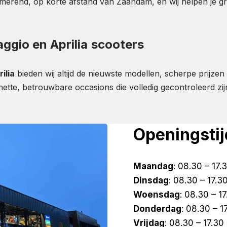
erend, op korte afstand van Zaandam, en wij helpen je gra
aggio en Aprilia
scooters
ilia
bieden wij altijd de nieuwste modellen, scherpe prijze
te, betrouwbare occasions die volledig gecontroleerd zij
Openingsti
Maandag
: 08.30 – 17.
Dinsdag
: 08.30 – 17.3
Woensdag
: 08.30 – 1
Donderdag
: 08.30 – 1
Vrijdag
: 08.30 – 17.30