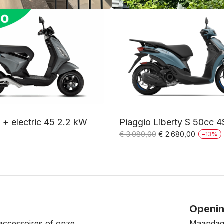
1 + electric 45 2.2 kW
Piaggio Liberty S 50cc 
Oorspronkelijke
Huidige
€
3.080,00
€
2.680,00
–
13
%
prijs
prijs
was:
is:
€ 3.080,00.
€ 2.680,
Openin
accessoires of onze
Maandag: