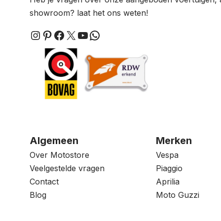
showroom? laat het ons weten!
Instagram
Pinterest
Facebook
X
YouTube
WhatsApp
Algemeen
Merken
Over Motostore
Vespa
Veelgestelde vragen
Piaggio
Contact
Aprilia
Blog
Moto Guzzi