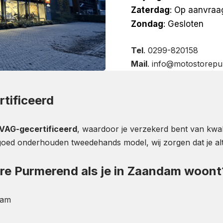
Zaterdag
: Op aanvraa
Zondag
: Gesloten
Tel
. 0299-820158
Mail
. info@motostorepu
rtificeerd
VAG-gecertificeerd
, waardoor je verzekerd bent van kwali
oed onderhouden tweedehands model, wij zorgen dat je altij
e Purmerend als je in Zaandam woont
dam