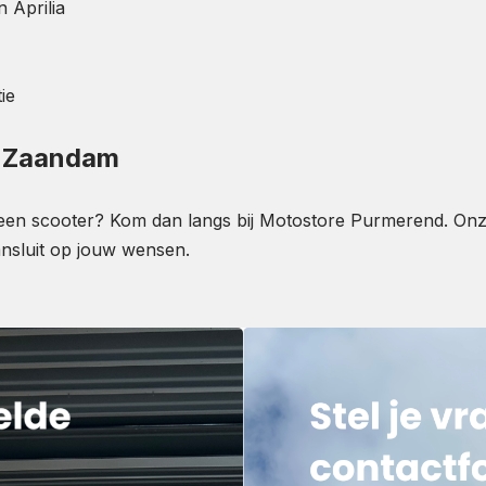
 Aprilia
ie
j Zaandam
en scooter? Kom dan langs bij Motostore Purmerend. Onze 
aansluit op jouw wensen.