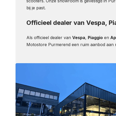
scooters. Onze showroom is gevestigd in Purm
bij je past.
Officieel dealer van Vespa, Pi
Als officieel dealer van
Vespa
,
Piaggio
en
Apr
Motostore Purmerend een ruim aanbod aan net