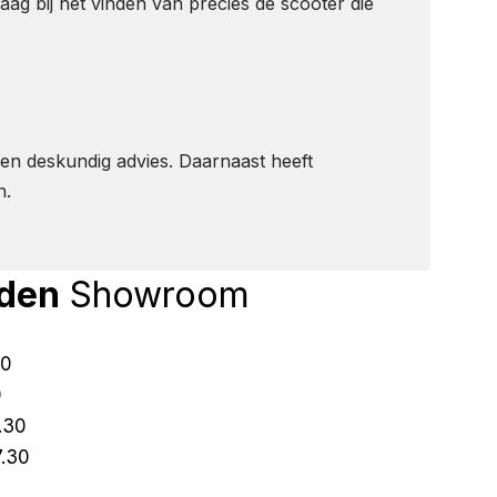
ag bij het vinden van precies de scooter die
n en deskundig advies. Daarnaast heeft
n.
jden
Showroom
30
0
7.30
7.30