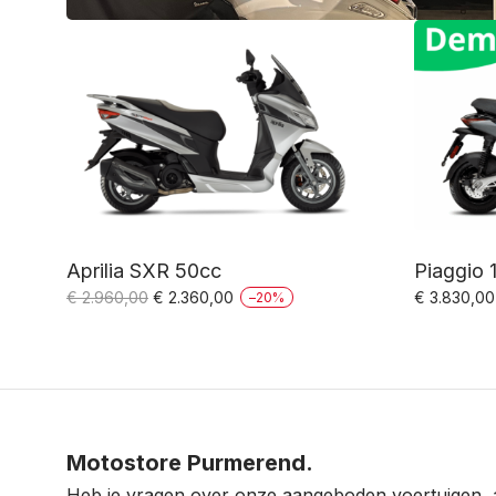
Aprilia SXR 50cc
Piaggio 
Oorspronkelijke
Huidige
€
2.960,00
€
2.360,00
€
3.830,00
–
20
%
prijs
prijs
was:
is:
€ 2.960,00.
€ 2.360,00.
Motostore Purmerend.
Heb je vragen over onze aangeboden voertuigen, 