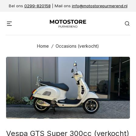
Skip
Bel ons
0299-820158
| Mail ons
info@motostorepurmerend.nl
to
content
Menu
Se
Home
/
Occasions (verkocht)
Vespa GTS Super 300cc (verkocht)