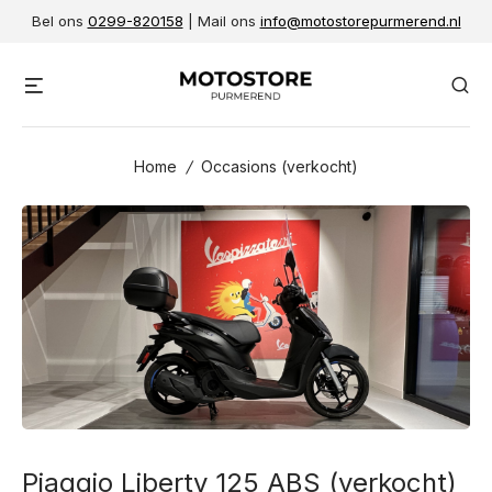
Skip
Bel ons
0299-820158
| Mail ons
info@motostorepurmerend.nl
to
content
Menu
Se
Home
/
Occasions (verkocht)
Piaggio Liberty 125 ABS (verkocht)