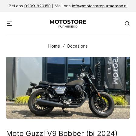
Skip
Bel ons
0299-820158
| Mail ons
info@motostorepurmerend.nl
to
content
Menu
Se
Home
/
Occasions
Moto Guzzi V9 Bobber (bj 2024)