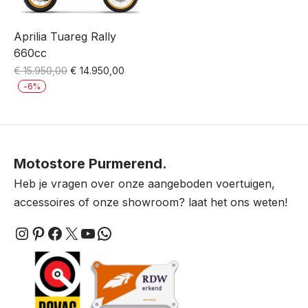
Aprilia Tuareg Rally
660cc
Oorspronkelijke
Huidige
€
15.950,00
€
14.950,00
prijs
prijs
-
6
%
was:
is:
€ 15.950,00.
€ 14.950,00.
Motostore Purmerend.
Heb je vragen over onze aangeboden voertuigen,
accessoires of onze showroom? laat het ons weten!
Instagram
Pinterest
Facebook
X
YouTube
WhatsApp