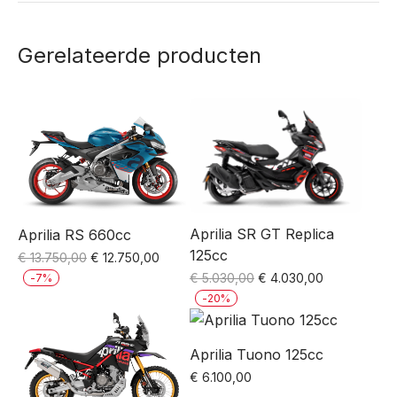
Gerelateerde producten
Aprilia SR GT Replica
Aprilia RS 660cc
125cc
Oorspronkelijke
Huidige
€
13.750,00
€
12.750,00
prijs
prijs
Oorspronkelijke
Huidige
€
5.030,00
€
4.030,00
-
7
%
was:
is:
prijs
prijs
-
20
%
€ 13.750,00.
€ 12.750,00.
was:
is:
€ 5.030,00.
€ 4.030,00.
Aprilia Tuono 125cc
€
6.100,00