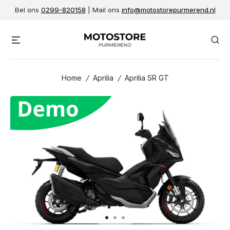
Skip
Bel ons
0299-820158
| Mail ons
info@motostorepurmerend.nl
to
content
Menu
Se
Home
/
Aprilia
/
Aprilia SR GT