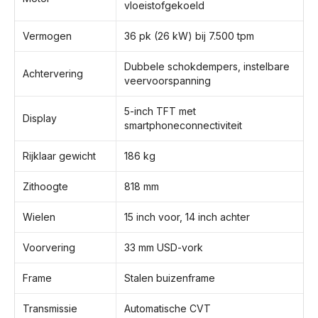
vloeistofgekoeld
Vermogen
36 pk (26 kW) bij 7.500 tpm
Dubbele schokdempers, instelbare
Achtervering
veervoorspanning
5-inch TFT met
Display
smartphoneconnectiviteit
Rijklaar gewicht
186 kg
Zithoogte
818 mm
Wielen
15 inch voor, 14 inch achter
Voorvering
33 mm USD-vork
Frame
Stalen buizenframe
Transmissie
Automatische CVT