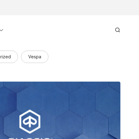
Toggle
Search
menu
rized
Vespa