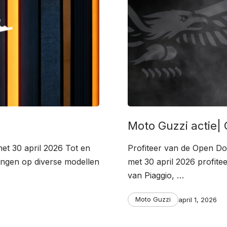
Moto Guzzi actie|
et 30 april 2026 Tot en
Profiteer van de Open Doo
dingen op diverse modellen
met 30 april 2026 profite
van Piaggio, …
Categories
Post
Moto Guzzi
april 1, 2026
date