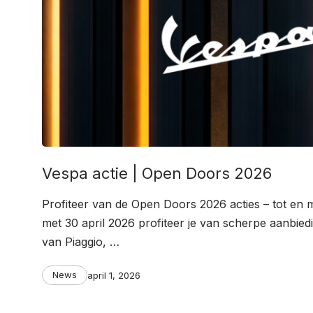
Vespa actie | Open Doors 2026
Profiteer van de Open Doors 2026 acties – tot en m
met 30 april 2026 profiteer je van scherpe aanbie
van Piaggio, …
Categories
Post
News
april 1, 2026
date