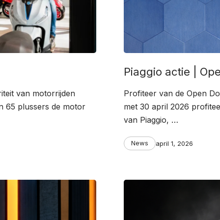
Piaggio actie | O
iteit van motorrijden
Profiteer van de Open Doo
en 65 plussers de motor
met 30 april 2026 profite
van Piaggio, …
Categories
Post
News
april 1, 2026
date