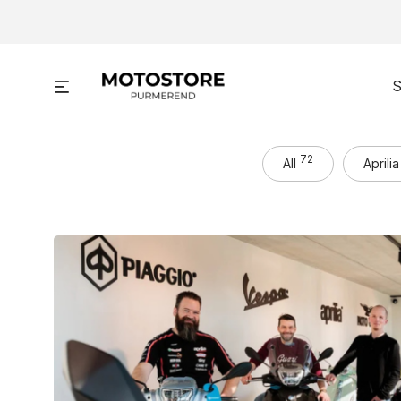
Skip
to
content
Menu
S
72
All
Aprilia