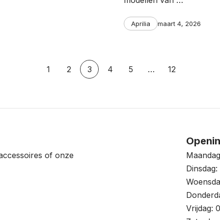
modellen van …
Categories
Post
Aprilia
maart 4, 2026
date
1
2
3
4
5
…
12
Openin
accessoires of onze
Maandag:
Dinsdag: 
Woensdag
Donderda
Vrijdag: 