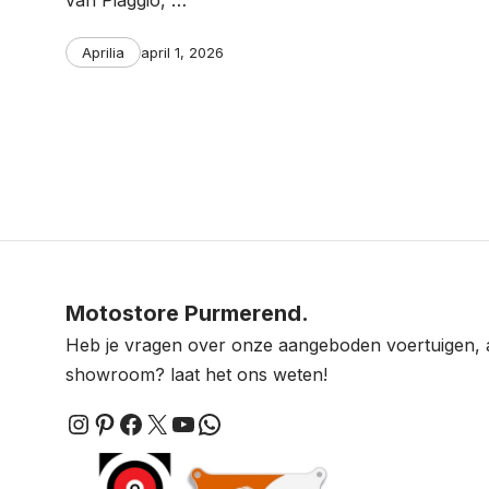
van Piaggio, …
Categories
Post
Aprilia
april 1, 2026
date
Berichten
paginering
Motostore Purmerend.
Heb je vragen over onze aangeboden voertuigen, 
showroom? laat het ons weten!
Instagram
Pinterest
Facebook
X
YouTube
WhatsApp